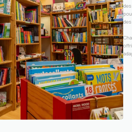
des 
pour
des
Cha
offr
ada