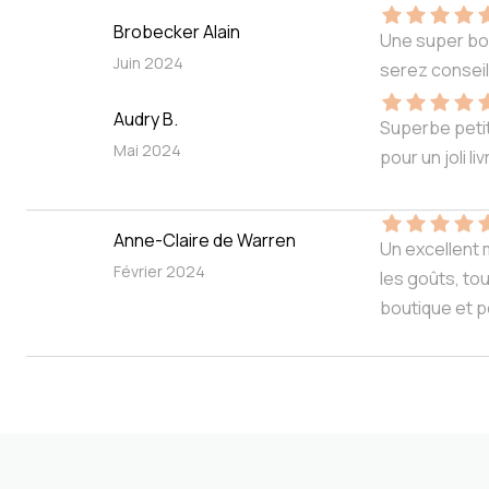
Brobecker Alain
Une super bou
Juin 2024
serez conseil
Audry B.
Superbe petit
Mai 2024
pour un joli 
Anne-Claire de Warren
Un excellent m
Février 2024
les goûts, to
boutique et po