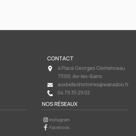
CONTACT
4 Place Georges Clemenceau
73100, Aix-les-Bains.
auxbelleshistoires@wanadoo.fr
04 79 35 29 02
NOS RÉSEAUX
Instagram
Facebook