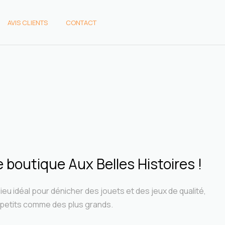
AVIS CLIENTS
CONTACT
AVIS CLIENTS
CONTACT
boutique Aux Belles Histoires !
ieu idéal pour dénicher des jouets et des jeux de qualité,
-petits comme des plus grands.