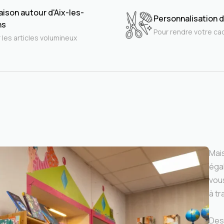
aison autour d'Aix-les-
Personnalisation d
ns
Pour rendre votre ca
 les articles volumineux
Mais
éga
vous
à tr
Des 